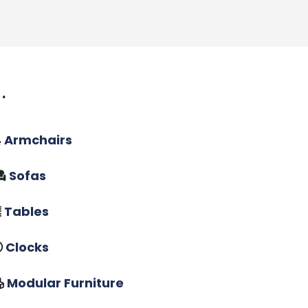
.
Armchairs
Sofas
Tables
Clocks
Modular Furniture