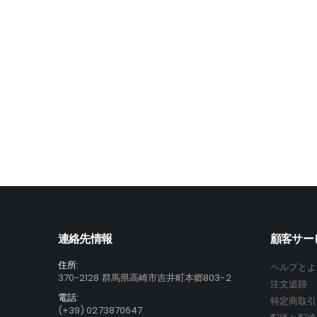
連絡先情報
顧客サー
住所:
ヘルプとよ
370-2128 群馬県高崎市吉井町本郷803-2
注文追跡
電話:
特定商取引
(+39) 0273870647