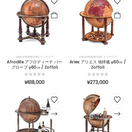
UNCATEGORIZED
,
インテリア
UNCATEGORIZED
,
インテリア
Afrodite アフロディーテ バー
Aries アリエス 地球儀 φ60㎝ /
グローブ φ60㎝ / Zoffoli
Zoffoli
0
out of 5
0
out of 5
¥
618,000
¥
273,000
こ
こ
こ
こ
の
の
の
の
商
商
商
商
品
品
品
品
に
に
に
に
は
は
は
は