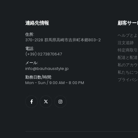
数
ジ
の
か
バ
ら
連絡先情報
顧客サー
リ
選
エ
住所:
択
ヘルプとよ
ー
370-2128 群馬県高崎市吉井町本郷803-2
で
注文追跡
シ
電話:
き
特定商取引
(+39) 0273870647
ョ
ま
配送と配達
ン
メール:
す
私のアカウ
info@bauhausstyle.jp
が
私たちにつ
あ
勤務日数/時間:
プライバシ
Mon - Sun / 9:00 AM - 8:00 PM
り
ま
す。
オ
プ
シ
ョ
ン