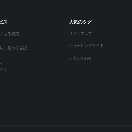
ジ
か
ら
ビス
人気のタグ
選
択
サイトマップ
くある質問
で
ショッピングガイド
き
法に基づく表記
ま
お問い合わせ
す
ント
いて
ー