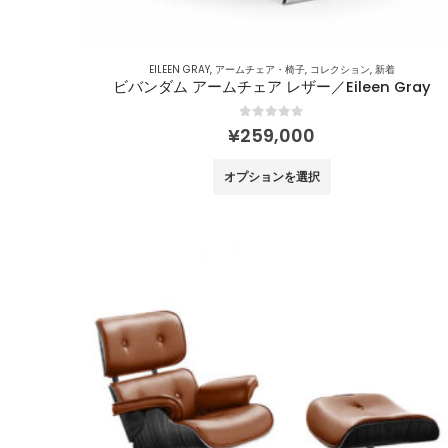
あ
り
ま
EILEEN GRAY
,
アームチェア・椅子
,
コレクション
,
新着
す。
ビバンダム アームチェア レザー／Eileen Gray
オ
0
out of 5
プ
¥
259,000
シ
こ
オプションを選択
ョ
の
ン
商
は
品
商
に
品
は
ペ
複
ー
数
ジ
の
か
バ
ら
リ
選
エ
択