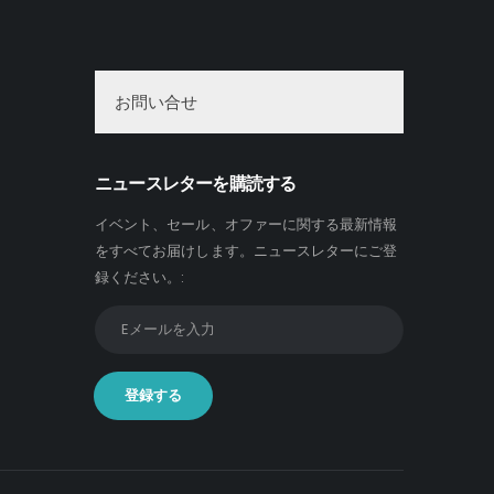
ジ
か
ら
選
お問い合せ
択
で
き
ニュースレターを購読する
ま
イベント、セール、オファーに関する最新情報
す
をすべてお届けします。
ニュースレターにご登
録ください。
: