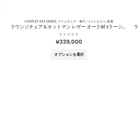
あ
り
ま
CHARLES RAY EAMES
,
アームチェア・椅子
,
ベストセラー
,
新着
す。
ラウンジチェア＆オットマン レザー オーク材 Lラージ／Charles & Ray Eames
オ
0
out of 5
プ
¥
339,000
シ
こ
オプションを選択
ョ
の
ン
商
は
品
商
に
品
は
ペ
複
ー
数
ジ
の
か
バ
ら
リ
選
エ
択