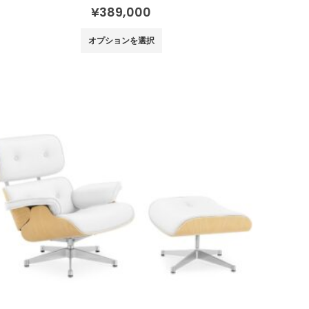
0
out of 5
¥
389,000
こ
オプションを選択
の
商
品
に
は
複
数
の
バ
リ
エ
ー
シ
ョ
ン
が