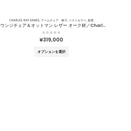
あ
り
ま
CHARLES RAY EAMES
,
アームチェア・椅子
,
ベストセラー
,
新着
す。
ラウンジチェア＆オットマン レザー オーク材／Charles & Ray Eames
オ
0
out of 5
プ
¥
319,000
シ
こ
オプションを選択
ョ
の
ン
商
は
品
商
に
品
は
ペ
複
ー
数
ジ
の
か
バ
ら
リ
選
エ
択