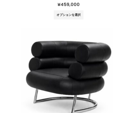
0
out of 5
¥
459,000
こ
オプションを選択
の
商
品
に
は
複
数
の
バ
リ
エ
ー
シ
ョ
ン
が