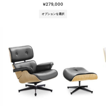
0
out of 5
¥
279,000
こ
オプションを選択
の
商
品
に
は
複
数
の
バ
リ
エ
ー
シ
ョ
ン
が