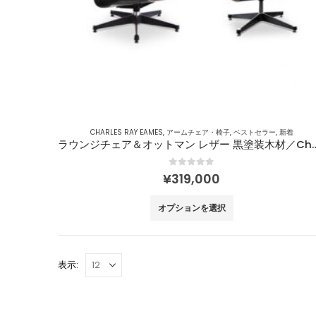
ー
で
シ
き
ョ
ま
ン
す
が
あ
り
ま
CHARLES RAY EAMES
,
アームチェア・椅子
,
ベストセラー
,
新着
す。
ラウンジチェア＆オットマン レザー 黒塗装木材／C
オ
0
out of 5
プ
¥
319,000
シ
こ
オプションを選択
ョ
の
ン
商
は
品
商
表示:
に
品
は
ペ
複
ー