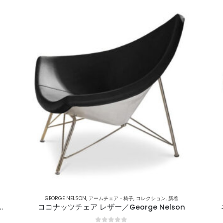
GEORGE NELSON
,
アームチェア・椅子
,
コレクション
,
新着
ン カシミヤ／Arne Jacobsen
ココナッツチェア レザー／George Nelson