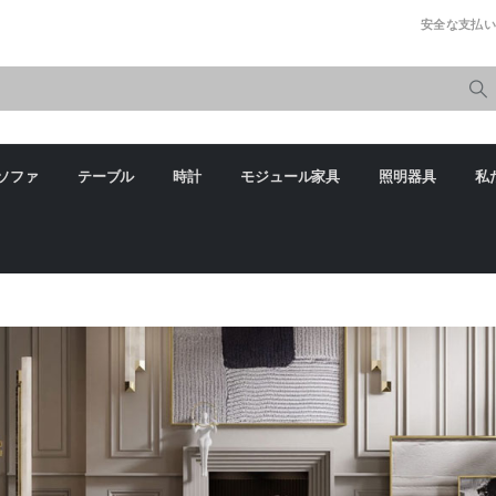
簡単に
安全な支払い
ソファ
テーブル
時計
モジュール家具
照明器具
私