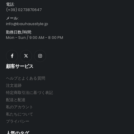
ョ
ジ
ジ
電話:
ン
か
か
(+39) 0273870647
が
ら
ら
メール:
あ
選
選
info@bauhausstyle.jp
り
択
択
勤務日数/時間:
ま
で
で
Mon - Sun / 9:00 AM - 8:00 PM
す。
き
き
オ
ま
ま
プ
す
す
シ
顧客サービス
ョ
ン
ヘルプとよくある質問
は
注文追跡
商
特定商取引法に基づく表記
品
配送と配達
ペ
私のアカウント
ー
ジ
私たちについて
か
プライバシー
ら
人気のタグ
選