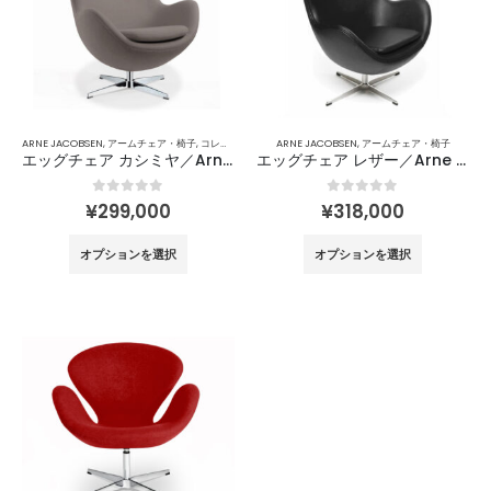
数
数
の
の
バ
バ
リ
リ
エ
エ
ー
ー
ARNE JACOBSEN
,
アームチェア・椅子
,
コレクション
ARNE JACOBSEN
,
アームチェア・椅子
シ
シ
エッグチェア カシミヤ／Arne Jacobsen
エッグチェア レザー／Arne Jacobsen
ョ
ョ
ン
ン
0
out of 5
0
out of 5
¥
299,000
¥
318,000
が
が
こ
こ
あ
あ
オプションを選択
オプションを選択
の
の
り
り
商
商
ま
ま
品
品
す。
す。
に
に
オ
オ
は
は
プ
プ
複
複
シ
シ
数
数
ョ
ョ
の
の
ン
ン
バ
バ
は
は
リ
リ
商
商