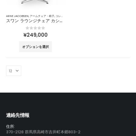
エ
エ
品
品
ー
ー
ペ
ペ
ARNE JACOBSEN
,
アームチェア・椅子
,
コレクション
シ
シ
ー
ー
スワン ラウンジチェア カシミヤ／Arne Jacobsen
ョ
ョ
ジ
ジ
ン
ン
か
か
0
out of 5
¥
249,000
が
が
ら
ら
こ
あ
あ
選
選
オプションを選択
の
り
り
択
択
商
ま
ま
で
で
品
す。
す。
き
き
に
オ
オ
ま
ま
は
プ
プ
す
す
複
シ
シ
数
ョ
ョ
の
ン
ン
バ
は
は
リ
商
商
連絡先情報
エ
品
品
ー
ペ
ペ
住所:
シ
370-2128 群馬県高崎市吉井町本郷803-2
ー
ー