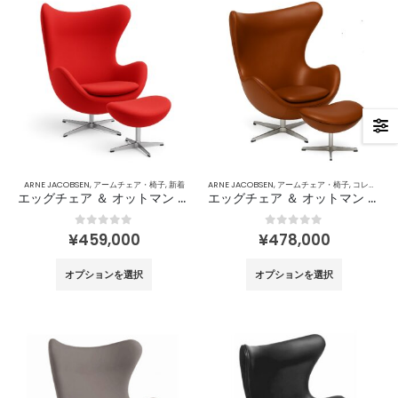
ARNE JACOBSEN
,
アームチェア・椅子
,
新着
ARNE JACOBSEN
,
アームチェア・椅子
,
コレクション
エッグチェア ＆ オットマン カシミヤ／Arne Jacobsen
エッグチェア ＆ オットマン レザー／Arne Jacobsen
0
out of 5
0
out of 5
¥
459,000
¥
478,000
こ
こ
オプションを選択
オプションを選択
の
の
商
商
品
品
に
に
は
は
複
複