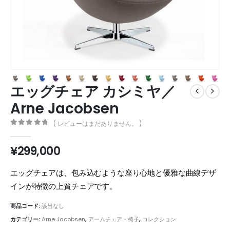
エッグチェア カシミヤ／
Arne Jacobsen
( レビューはまだありません。 )
0
out of 5
¥
299,000
エッグチェアは、包み込むような座り心地と優雅な曲線デザ
インが特徴の上質チェアです。
商品コード:
該当なし
カテゴリー:
Arne Jacobsen
,
アームチェア・椅子
,
コレクション