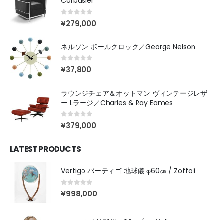
Corbusier
ン
ン
ン
ン
は
は
は
は
0
out of 5
¥
279,000
商
商
商
商
品
品
品
品
ネルソン ボールクロック／George Nelson
ペ
ペ
ペ
ペ
ー
ー
ー
ー
0
out of 5
¥
37,800
ジ
ジ
ジ
ジ
か
か
か
か
ら
ら
ら
ら
ラウンジチェア＆オットマン ヴィンテージレザ
ー Lラージ／Charles & Ray Eames
選
選
選
選
択
択
択
択
0
out of 5
で
で
で
で
¥
379,000
き
き
き
き
ま
ま
ま
ま
LATEST PRODUCTS
す
す
す
す
Vertigo バーティゴ 地球儀 φ60㎝ / Zoffoli
0
out of 5
¥
998,000