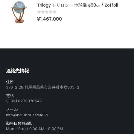
Trilogy トリロジー 地球儀 φ60㎝ / Zoffoli
0
out of 5
¥
1,467,000
連絡先情報
住所:
370-2128 群馬県高崎市吉井町本郷803-2
電話:
(+39) 0273870647
メール:
info@bauhausstyle.jp
勤務日数/時間:
Mon - Sun / 9:00 AM - 8:00 PM