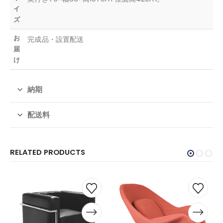
イ
ズ
お
完成品・設置配送
届
け
納期
配送料
RELATED PRODUCTS
こ
こ
こ
こ
の
の
の
の
商
商
商
商
品
品
品
品
に
に
に
に