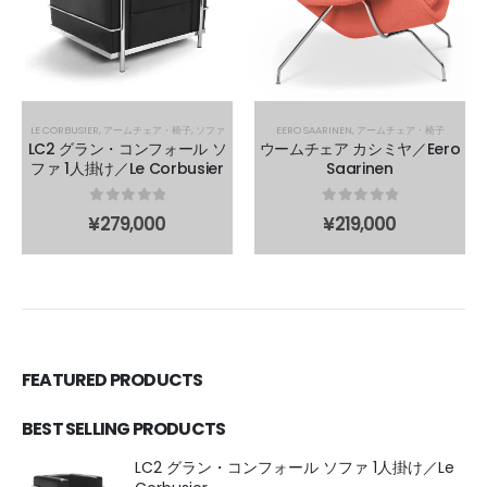
は
は
は
は
複
複
複
複
数
数
数
数
の
の
の
の
バ
バ
バ
バ
LE CORBUSIER
,
アームチェア・椅子
,
ソファ
EERO SAARINEN
,
アームチェア・椅子
リ
リ
リ
リ
LC2 グラン・コンフォール ソ
ウームチェア カシミヤ／Eero
エ
エ
エ
エ
ファ 1人掛け／Le Corbusier
Saarinen
ー
ー
ー
ー
シ
シ
シ
シ
0
out of 5
0
out of 5
¥
279,000
¥
219,000
ョ
ョ
ョ
ョ
ン
ン
ン
ン
が
が
が
が
あ
あ
あ
あ
り
り
り
り
ま
ま
ま
ま
FEATURED PRODUCTS
す。
す。
す。
す。
オ
オ
オ
オ
BEST SELLING PRODUCTS
プ
プ
プ
プ
シ
シ
シ
シ
LC2 グラン・コンフォール ソファ 1人掛け／Le
ョ
ョ
ョ
ョ