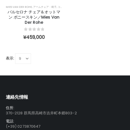
MIES VAN DER ROHE
,
アームチェア・椅子
,
コレクション
バルセロナ チェア＆オットマ
ン ポニースキン／Mies Van
Der Rohe
0
out of 5
¥
459,000
表示:
連絡先情報
住所:
370-2128 群馬県高崎市吉井町本郷803-2
電話:
(+39) 0273870647