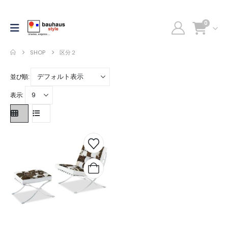
0
SHOP
区分２
並び順:
表示: