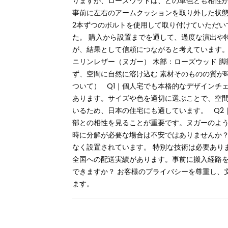
りますが、ローズウッドは、どの革色とも相性
事前に左右のアームクッションを取り外した状態
2本ずつのボルトを使用して取り付けていただい
た。 購入から設置までを通して、過度な演出や
が、結果として信頼につながると考えています。
ニリンレザー（ヌガー） 木部：ローズウッド 脚部
ず、空間に自然に溶け込む 素材そのものの質が
ついて） Q1｜個人宅でも本格的なデザインチ
あります。サイズや色を適切に選ぶことで、空間
いるため、日本の住宅にも適しています。 Q2
部との相性を見ることが重要です。ヌガーのよう
時に分解が必要な場合は不安ではありませんか？
なく設置されています。 特別な技術は必要あり
全国への配送実績があります。事前に搬入経路を
できますか？ お客様のプライバシーを尊重し、
ます。