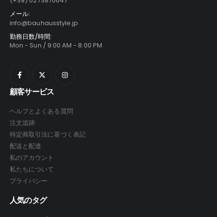
(+39) 0273870647
が
が
ら
ら
メール:
あ
あ
選
選
info@bauhausstyle.jp
り
り
択
択
勤務日数/時間:
ま
ま
で
で
Mon - Sun / 9:00 AM - 8:00 PM
す。
す。
き
き
オ
オ
ま
ま
プ
プ
す
す
シ
シ
顧客サービス
ョ
ョ
ン
ン
ヘルプとよくある質問
は
は
注文追跡
商
商
特定商取引法に基づく表記
品
品
配送と配達
ペ
ペ
ー
ー
私のアカウント
ジ
ジ
私たちについて
か
か
プライバシー
ら
ら
人気のタグ
選
選
択
択