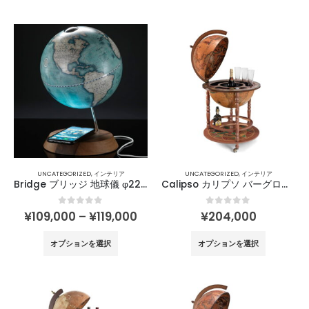
–
商
商
¥269,000
品
品
に
に
は
は
複
複
数
数
の
の
バ
バ
リ
リ
エ
エ
ー
ー
UNCATEGORIZED
,
インテリア
UNCATEGORIZED
,
インテリア
シ
シ
Bridge ブリッジ 地球儀 φ22㎝ / Zoffoli
Calipso カリプソ バーグローブ φ50㎝ / Zoffoli
ョ
ョ
ン
ン
価
0
out of 5
0
out of 5
¥
109,000
–
¥
119,000
¥
204,000
が
が
格
帯:
こ
こ
あ
あ
オプションを選択
オプションを選択
¥109,000
の
の
り
り
–
商
商
¥119,000
ま
ま
品
品
す。
す。
に
に
オ
オ