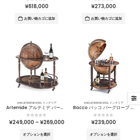
0
out of 5
0
out of 5
¥
618,000
¥
273,000
お買い物カゴに追加
お買い物カゴに追加
UNCATEGORIZED
,
インテリア
UNCATEGORIZED
,
インテリア
Artemide アルテミデ バーグローブ φ50㎝ / Zoffoli
Bacco バッコ バーグローブ φ50㎝ / Zoffoli
価
0
out of 5
0
out of 5
¥
249,000
–
¥
269,000
¥
239,000
格
帯:
こ
こ
オプションを選択
オプションを選択
¥249,000
の
の