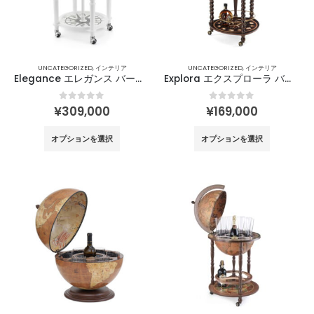
バ
バ
は
は
リ
リ
商
商
エ
エ
品
品
ー
ー
ペ
ペ
UNCATEGORIZED
,
インテリア
UNCATEGORIZED
,
インテリア
シ
シ
ー
ー
Elegance エレガンス バーグローブ φ40㎝ / Zoffoli
Explora エクスプローラ バーグローブ φ40㎝ / Zoffoli
ョ
ョ
ジ
ジ
ン
ン
か
か
0
out of 5
0
out of 5
¥
309,000
¥
169,000
が
が
ら
ら
こ
こ
あ
あ
選
選
オプションを選択
オプションを選択
の
の
り
り
択
択
商
商
ま
ま
で
で
品
品
す。
す。
き
き
に
に
オ
オ
ま
ま
は
は
プ
プ
す
す
複
複
シ
シ
数
数
ョ
ョ
の
の
ン
ン
バ
バ
は
は
リ
リ
商
商
エ
エ
品
品