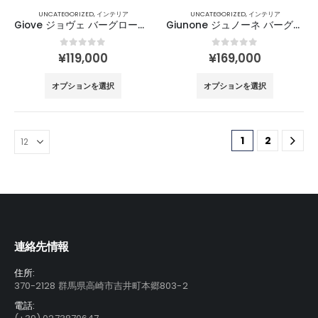
ー
ー
ペ
ペ
UNCATEGORIZED
,
インテリア
UNCATEGORIZED
,
インテリア
シ
シ
ー
ー
Giove ジョヴェ バーグローブ φ40㎝ / Zoffoli
Giunone ジュノーネ バーグローブ φ40㎝ / Zoffoli
ョ
ョ
ジ
ジ
ン
ン
か
か
0
out of 5
0
out of 5
¥
119,000
¥
169,000
が
が
ら
ら
こ
こ
あ
あ
選
選
オプションを選択
オプションを選択
の
の
り
り
択
択
商
商
ま
ま
で
で
品
品
す。
す。
き
き
1
2
に
に
オ
オ
ま
ま
は
は
プ
プ
す
す
複
複
シ
シ
数
数
ョ
ョ
の
の
ン
ン
バ
バ
は
は
リ
リ
商
商
連絡先情報
エ
エ
品
品
ー
ー
ペ
ペ
住所:
シ
シ
ー
ー
370-2128 群馬県高崎市吉井町本郷803-2
ョ
ョ
ジ
ジ
電話:
ン
ン
か
か