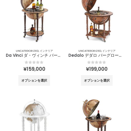
は
は
プ
プ
複
複
シ
シ
数
数
ョ
ョ
の
の
ン
ン
バ
バ
は
は
リ
リ
商
商
エ
エ
品
品
ー
ー
ペ
ペ
UNCATEGORIZED
,
インテリア
UNCATEGORIZED
,
インテリア
シ
シ
ー
ー
Da Vinci ダ・ヴィンチ バーグローブ φ40㎝ / Zoffoli
Dedalo デダロ バーグローブ φ50㎝ / Zoffoli
ョ
ョ
ジ
ジ
ン
ン
か
か
0
out of 5
0
out of 5
¥
159,000
¥
199,000
が
が
ら
ら
こ
こ
あ
あ
選
選
オプションを選択
オプションを選択
の
の
り
り
択
択
商
商
ま
ま
で
で
品
品
す。
す。
き
き
に
に
オ
オ
ま
ま
は
は
プ
プ
す
す
複
複
シ
シ
数
数
ョ
ョ
の
の
ン
ン